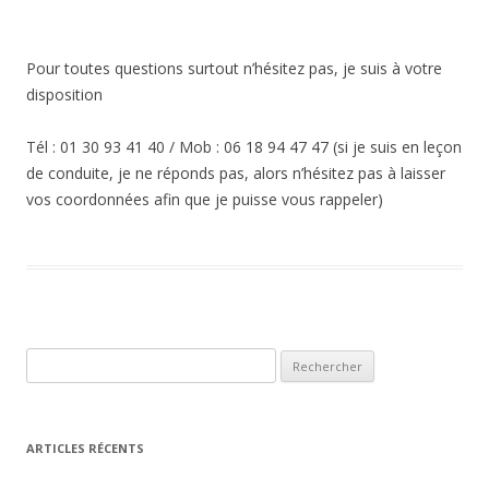
Pour toutes questions surtout n’hésitez pas, je suis à votre
disposition
Tél : 01 30 93 41 40 / Mob : 06 18 94 47 47 (si je suis en leçon
de conduite, je ne réponds pas, alors n’hésitez pas à laisser
vos coordonnées afin que je puisse vous rappeler)
R
e
c
h
ARTICLES RÉCENTS
e