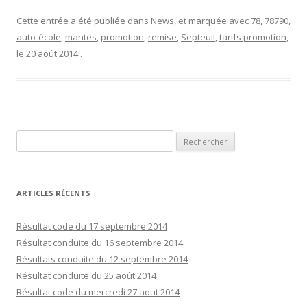
Cette entrée a été publiée dans
News
, et marquée avec
78
,
78790
,
auto-école
,
mantes
,
promotion
,
remise
,
Septeuil
,
tarifs promotion
,
le
20 août 2014
.
R
e
c
h
ARTICLES RÉCENTS
e
r
Résultat code du 17 septembre 2014
c
Résultat conduite du 16 septembre 2014
h
Résultats conduite du 12 septembre 2014
e
Résultat conduite du 25 août 2014
r
Résultat code du mercredi 27 aout 2014