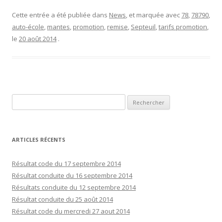
Cette entrée a été publiée dans
News
, et marquée avec
78
,
78790
,
auto-école
,
mantes
,
promotion
,
remise
,
Septeuil
,
tarifs promotion
,
le
20 août 2014
.
R
e
c
h
ARTICLES RÉCENTS
e
r
Résultat code du 17 septembre 2014
c
Résultat conduite du 16 septembre 2014
h
Résultats conduite du 12 septembre 2014
e
Résultat conduite du 25 août 2014
r
Résultat code du mercredi 27 aout 2014